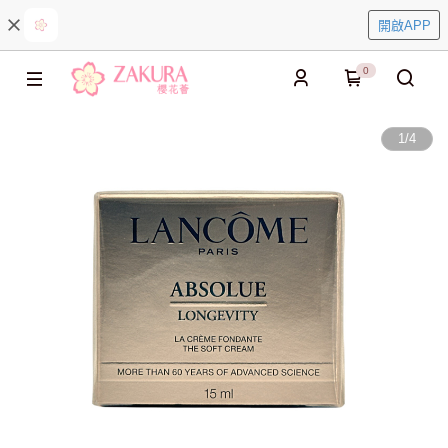
開啟APP
0
1
/
4