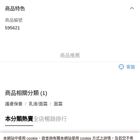
付款方式
商品特色
信用卡
商品編號
Apple Pay
595621
AlipayHK
WeChat Pay
商品推薦
送貨方式
客服
JD京東物流，訂單確認發貨後2-4個工作天送達
運費表
滿 HK$250.00 或以上免運費
付款後門市自取，訂單確認後2-4個工作天到店，7天內取。逾期後
商品相關分類 (1)
訂單作廢，並不會安排重寄
護膚保養
乳液/面霜
面霜
免運費
本分類熱賣
全店暢銷排行
本網站中使用 cookie，欲查詢有關本網站使用 cookie 方式之詳情，及若您不希