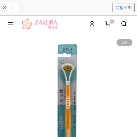
開啟APP
0
1
/
4