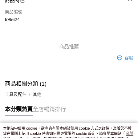
商品特色
信用卡
商品編號
Apple Pay
595624
AlipayHK
WeChat Pay
商品推薦
送貨方式
客服
JD京東物流，訂單確認發貨後2-4個工作天送達
運費表
滿 HK$250.00 或以上免運費
付款後門市自取，訂單確認後2-4個工作天到店，7天內取。逾期後
商品相關分類 (1)
訂單作廢，並不會安排重寄
工具及配件
其他
免運費
本分類熱賣
全店暢銷排行
本網站中使用 cookie，欲查詢有關本網站使用 cookie 方式之詳情，及若您不希
熱門標籤
望在電腦上使用 cookie 時應如何變更電腦的 cookie 設定，請參閱本網站「
私隱