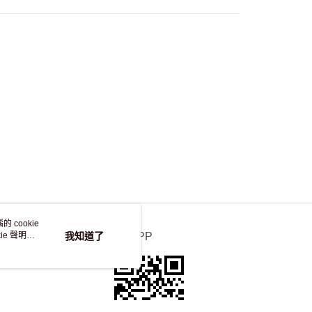
自取，訂單確認後2-4個工作天到店，7天內取。逾期後
，並不會安排重寄
 cookie
e 聲明使
我知道了
官方APP