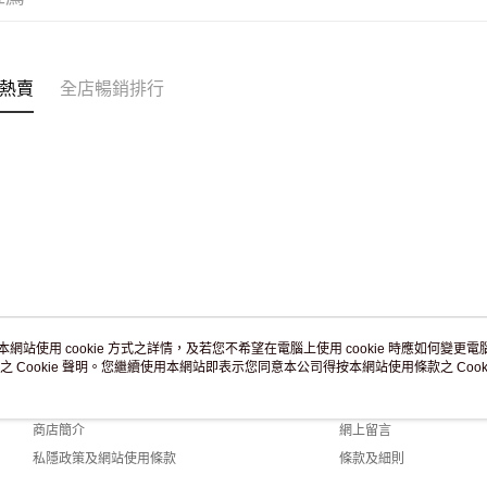
付款後門市
訂單作廢
免運費
熱賣
全店暢銷排行
本網站使用 cookie 方式之詳情，及若您不希望在電腦上使用 cookie 時應如何變更電腦的
之 Cookie 聲明。您繼續使用本網站即表示您同意本公司得按本網站使用條款之 Cooki
關於我們
客戶服務
品牌故事
購物說明
商店簡介
網上留言
私隱政策及網站使用條款
條款及細則