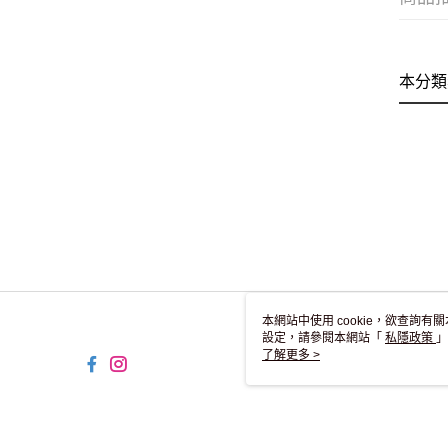
本分類
本網站中使用 cookie，欲查詢有關
設定，請參閱本網站「
私隱政策
」
用 cookie。
了解更多 >