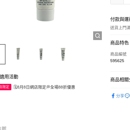
付款與運
送貨上門滿H
付款方式
商品特色
信用卡
商品編號
595625
Apple Pay
AlipayHK
適用活動
商品相關分
WeChat P
🗓️8月8日網店限定💭全場88折優惠
網店限定
護膚保養
分享
送貨方式
JD京東物
滿 HK$2
推薦