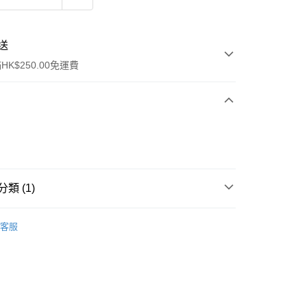
送
K$250.00免運費
類 (1)
ay
防曬護理
防曬乳/霜
客服
流，訂單確認發貨後2-4個工作天送達
運費表
50.00 或以上免運費