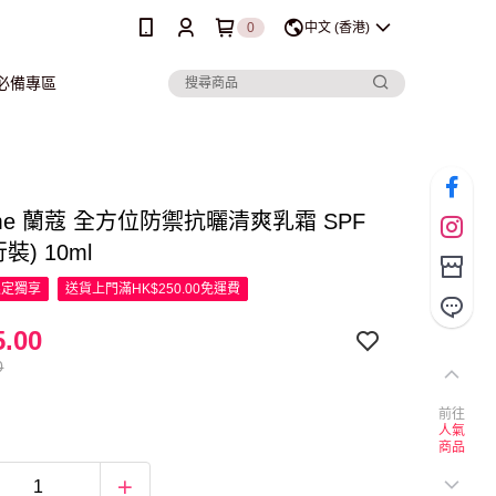
0
中文 (香港)
行必備專區
ome 蘭蔻 全方位防禦抗曬清爽乳霜 SPF
行裝) 10ml
限定
獨享
送貨上門滿HK$250.00免運費
.00
0
前往
人氣
商品