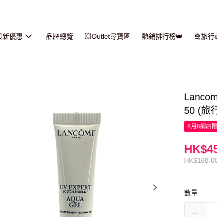
最新優惠
品牌總覽
💥Outlet尋寶區
熱銷排行榜👑
🛅旅
Lanc
50 (旅
8月8網店
HK$45
HK$168.0
數量