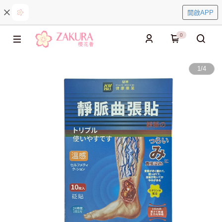
開啟APP
0
1
/
4