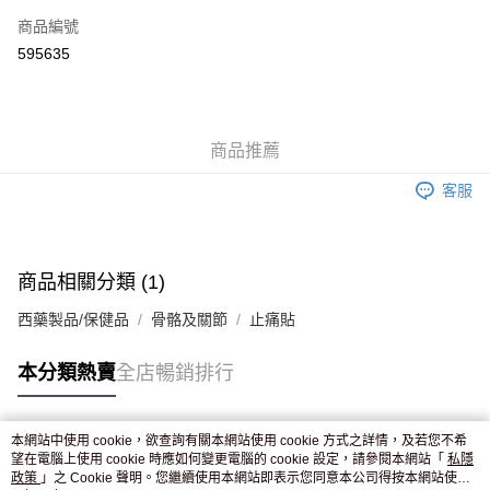
商品編號
Apple Pay
595635
AlipayHK
WeChat Pay
商品推薦
送貨方式
客服
JD京東物流，訂單確認發貨後2-4個工作天送達
運費表
滿 HK$250.00 或以上免運費
付款後門市自取，訂單確認後2-4個工作天到店，7天內取。逾期後
商品相關分類 (1)
訂單作廢，並不會安排重寄
西藥製品/保健品
骨骼及關節
止痛貼
免運費
本分類熱賣
全店暢銷排行
本網站中使用 cookie，欲查詢有關本網站使用 cookie 方式之詳情，及若您不希
熱門標籤
望在電腦上使用 cookie 時應如何變更電腦的 cookie 設定，請參閱本網站「
私隱
政策
」之 Cookie 聲明。您繼續使用本網站即表示您同意本公司得按本網站使用