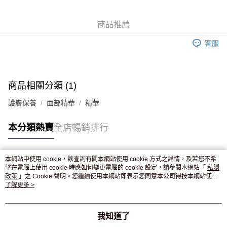
WeChat Pay
商品推薦
送貨方式
客服
JD京東物流，訂單確認發貨後2-4個工作天送達
運費表
滿 HK$250.00 或以上免運費
付款後門市自取，訂單確認後2-4個工作天到店，7天內取。逾期後
商品相關分類 (1)
訂單作廢，並不會安排重寄
護膚保養
面部精華
精華
免運費
本分類熱賣
全店暢銷排行
本網站中使用 cookie，欲查詢有關本網站使用 cookie 方式之詳情，及若您不希
熱門標籤
望在電腦上使用 cookie 時應如何變更電腦的 cookie 設定，請參閱本網站「
私隱
政策
」之 Cookie 聲明。您繼續使用本網站即表示您同意本公司得按本網站使用
條款之 Cookie 聲明使用 cookie。
了解更多 >
熱銷排行
最新商品
人氣推薦
我知道了