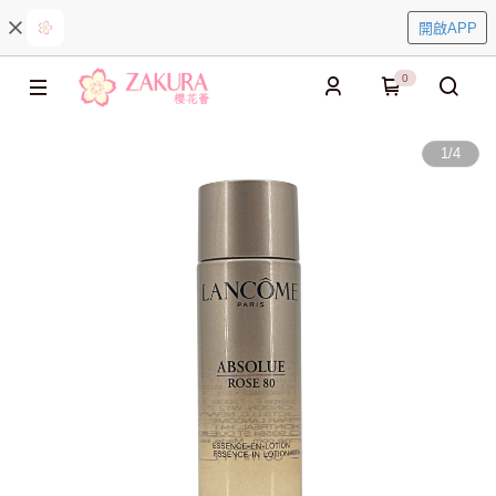
開啟APP
0
1
/
4