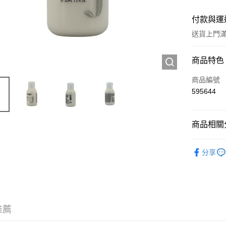
付款與運
送貨上門滿H
付款方式
商品特色
信用卡
商品編號
595644
Apple Pay
AlipayHK
商品相關分
WeChat P
個人護理
分享
送貨方式
JD京東物
滿 HK$2
推薦
付款後門市