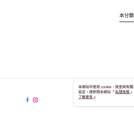
本分類
本網站中使用 cookie，欲查詢有關
設定，請參閱本網站「
私隱政策
」
用 cookie。
了解更多 >