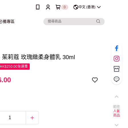
0
中文 (香港)
行必備專區
que 茱莉蔻 玫瑰緻柔身體乳 30ml
K$250.00免運費
.00
前往
人氣
商品