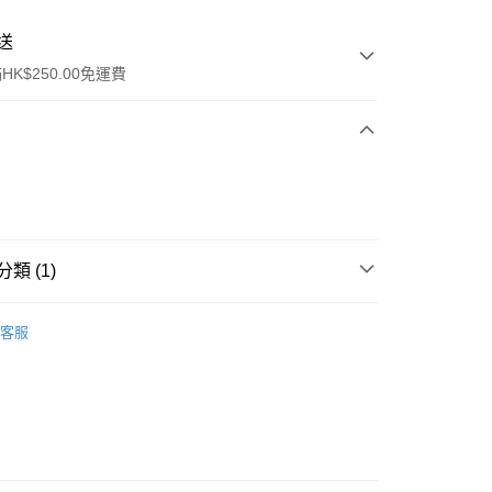
送
K$250.00免運費
類 (1)
ay
身體護理
身體護理
客服
流，訂單確認發貨後2-4個工作天送達
運費表
50.00 或以上免運費
自取，訂單確認後2-4個工作天到店，7天內取。逾期後