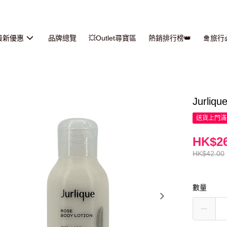
最新優惠
品牌總覽
💥Outlet尋寶區
熱銷排行榜👑
🛅旅
Jurli
送貨上門滿H
HK$26
HK$42.00
數量