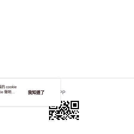
，並不會安排重寄
 cookie
e 聲明使
我知道了
官方APP