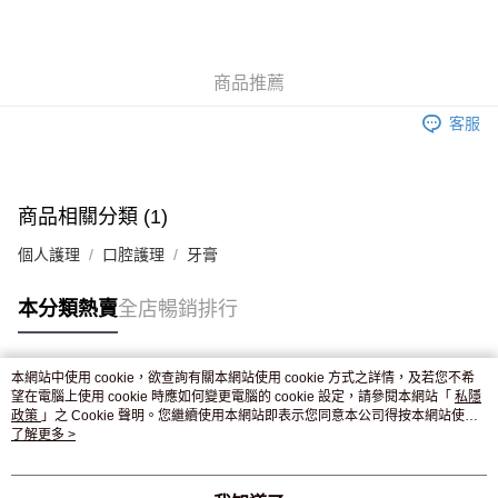
AlipayHK
WeChat Pay
商品推薦
送貨方式
客服
JD京東物流，訂單確認發貨後2-4個工作天送達
運費表
滿 HK$250.00 或以上免運費
付款後門市自取，訂單確認後2-4個工作天到店，7天內取。逾期後
商品相關分類 (1)
訂單作廢，並不會安排重寄
個人護理
口腔護理
牙膏
免運費
本分類熱賣
全店暢銷排行
本網站中使用 cookie，欲查詢有關本網站使用 cookie 方式之詳情，及若您不希
熱門標籤
望在電腦上使用 cookie 時應如何變更電腦的 cookie 設定，請參閱本網站「
私隱
政策
」之 Cookie 聲明。您繼續使用本網站即表示您同意本公司得按本網站使用
條款之 Cookie 聲明使用 cookie。
了解更多 >
熱銷排行
最新商品
人氣推薦