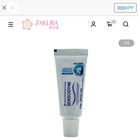
開啟APP
0
1
/
4