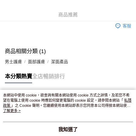
WeChat Pay
商品推薦
送貨方式
客服
JD京東物流，訂單確認發貨後2-4個工作天送達
運費表
滿 HK$250.00 或以上免運費
付款後門市自取，訂單確認後2-4個工作天到店，7天內取。逾期後
商品相關分類 (1)
訂單作廢，並不會安排重寄
男士護膚
面部護膚
潔面產品
免運費
本分類熱賣
全店暢銷排行
本網站中使用 cookie，欲查詢有關本網站使用 cookie 方式之詳情，及若您不希
熱門標籤
望在電腦上使用 cookie 時應如何變更電腦的 cookie 設定，請參閱本網站「
私隱
政策
」之 Cookie 聲明。您繼續使用本網站即表示您同意本公司得按本網站使用
條款之 Cookie 聲明使用 cookie。
了解更多 >
熱銷排行
最新商品
人氣推薦
我知道了