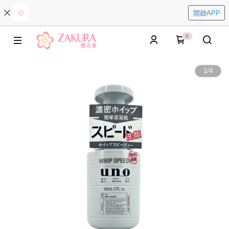
開啟APP
0
1
/
4