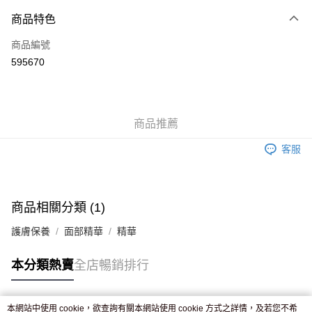
付款方式
商品特色
信用卡
商品編號
Apple Pay
595670
AlipayHK
WeChat Pay
商品推薦
送貨方式
客服
JD京東物流，訂單確認發貨後2-4個工作天送達
運費表
滿 HK$250.00 或以上免運費
付款後門市自取，訂單確認後2-4個工作天到店，7天內取。逾期後
商品相關分類 (1)
訂單作廢，並不會安排重寄
護膚保養
面部精華
精華
免運費
本分類熱賣
全店暢銷排行
本網站中使用 cookie，欲查詢有關本網站使用 cookie 方式之詳情，及若您不希