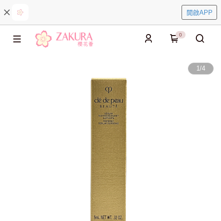
開啟APP
0
1
/
4