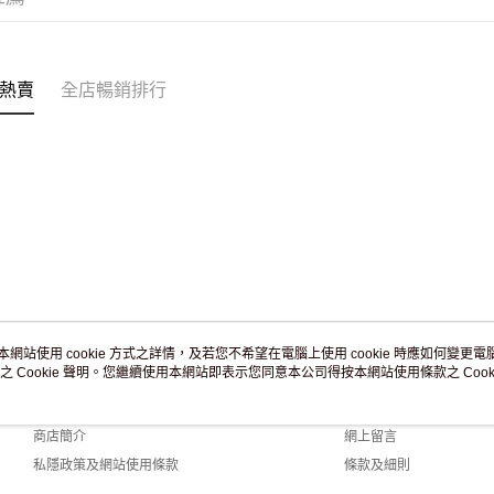
訂單作廢
免運費
熱賣
全店暢銷排行
本網站使用 cookie 方式之詳情，及若您不希望在電腦上使用 cookie 時應如何變更電腦的
之 Cookie 聲明。您繼續使用本網站即表示您同意本公司得按本網站使用條款之 Cooki
關於我們
客戶服務
品牌故事
購物說明
商店簡介
網上留言
私隱政策及網站使用條款
條款及細則