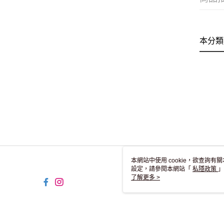
本分類
本網站中使用 cookie，欲查詢有關
設定，請參閱本網站「
私隱政策
」
用 cookie。
了解更多 >