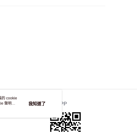
，並不會安排重寄
 cookie
e 聲明使
我知道了
官方APP