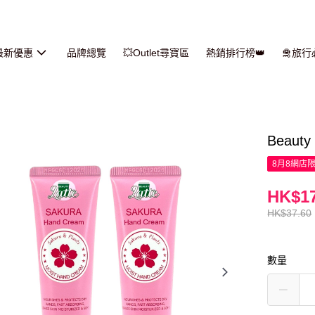
最新優惠
品牌總覽
💥Outlet尋寶區
熱銷排行榜👑
🛅旅
Beaut
8月8網店
HK$17
HK$37.60
數量