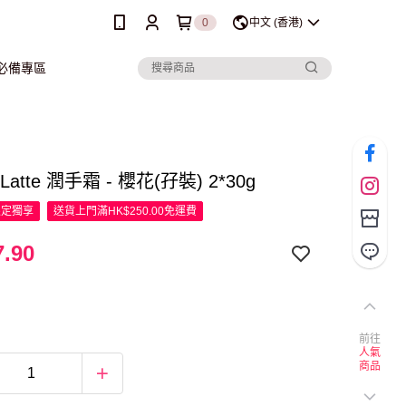
0
中文 (香港)
行必備專區
y Latte 潤手霜 - 櫻花(孖裝) 2*30g
限定
獨享
送貨上門滿HK$250.00免運費
.90
前往
人氣
商品