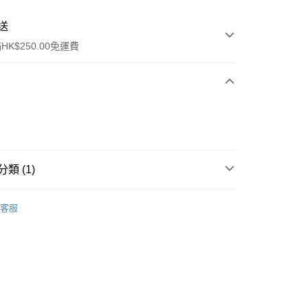
送
K$250.00免運費
類 (1)
ay
身體護理
手足護理
客服
流，訂單確認發貨後2-4個工作天送達
運費表
50.00 或以上免運費
自取，訂單確認後2-4個工作天到店，7天內取。逾期後