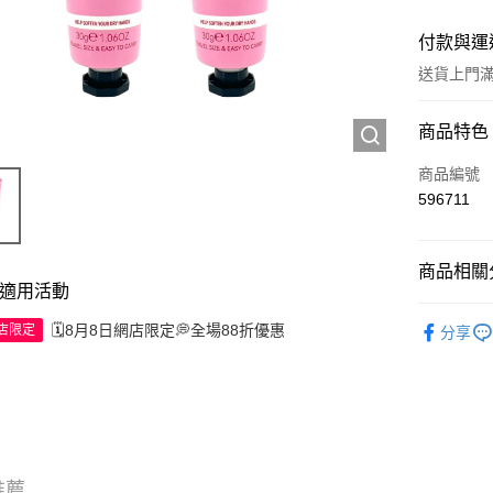
付款與運
送貨上門滿H
付款方式
商品特色
信用卡
商品編號
596711
Apple Pay
AlipayHK
商品相關分
適用活動
WeChat P
個人護理
🗓️8月8日網店限定💭全場88折優惠
網店限定
分享
送貨方式
JD京東物
滿 HK$2
付款後門市
推薦