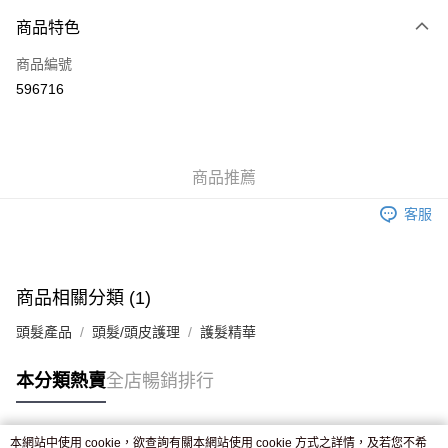
付款方式
商品特色
信用卡
商品編號
Apple Pay
596716
AlipayHK
WeChat Pay
商品推薦
送貨方式
客服
JD京東物流，訂單確認發貨後2-4個工作天送達
運費表
滿 HK$250.00 或以上免運費
付款後門市自取，訂單確認後2-4個工作天到店，7天內取。逾期後
商品相關分類 (1)
訂單作廢，並不會安排重寄
頭髮產品
頭髮/頭皮護理
護髮精華
免運費
本分類熱賣
全店暢銷排行
本網站中使用 cookie，欲查詢有關本網站使用 cookie 方式之詳情，及若您不希