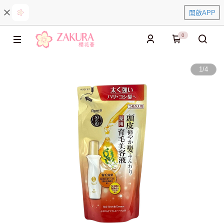
開啟APP
0
1
/
4