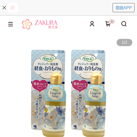
開啟APP
0
1
/
2