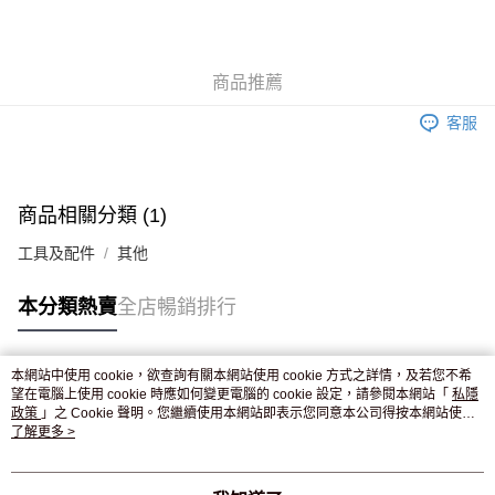
AlipayHK
WeChat Pay
商品推薦
送貨方式
客服
JD京東物流，訂單確認發貨後2-4個工作天送達
運費表
滿 HK$250.00 或以上免運費
付款後門市自取，訂單確認後2-4個工作天到店，7天內取。逾期後
商品相關分類 (1)
訂單作廢，並不會安排重寄
工具及配件
其他
免運費
本分類熱賣
全店暢銷排行
本網站中使用 cookie，欲查詢有關本網站使用 cookie 方式之詳情，及若您不希
熱門標籤
望在電腦上使用 cookie 時應如何變更電腦的 cookie 設定，請參閱本網站「
私隱
政策
」之 Cookie 聲明。您繼續使用本網站即表示您同意本公司得按本網站使用
條款之 Cookie 聲明使用 cookie。
了解更多 >
熱銷排行
最新商品
人氣推薦