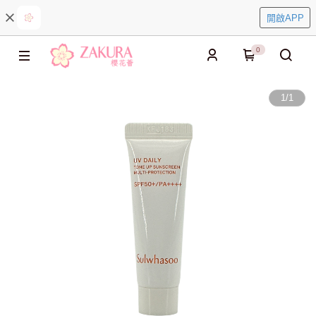
開啟APP
0
1
/
1