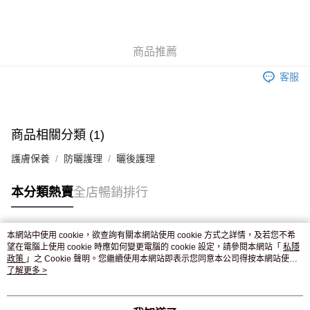
AlipayHK
WeChat Pay
商品推薦
送貨方式
客服
JD京東物流，訂單確認發貨後2-4個工作天送達
運費表
滿 HK$250.00 或以上免運費
付款後門市自取，訂單確認後2-4個工作天到店，7天內取。逾期後
商品相關分類 (1)
訂單作廢，並不會安排重寄
護膚保養
防曬護理
曬後護理
免運費
本分類熱賣
全店暢銷排行
本網站中使用 cookie，欲查詢有關本網站使用 cookie 方式之詳情，及若您不希
熱門標籤
望在電腦上使用 cookie 時應如何變更電腦的 cookie 設定，請參閱本網站「
私隱
政策
」之 Cookie 聲明。您繼續使用本網站即表示您同意本公司得按本網站使用
條款之 Cookie 聲明使用 cookie。
了解更多 >
熱銷排行
最新商品
人氣推薦