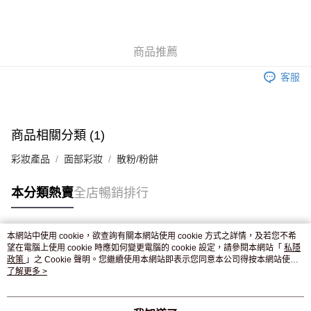
AlipayHK
WeChat Pay
商品推薦
送貨方式
客服
JD京東物流，訂單確認發貨後2-4個工作天送達
運費表
滿 HK$250.00 或以上免運費
付款後門市自取，訂單確認後2-4個工作天到店，7天內取。逾期後
商品相關分類 (1)
訂單作廢，並不會安排重寄
彩妝產品
面部彩妝
散粉/粉餅
免運費
本分類熱賣
全店暢銷排行
本網站中使用 cookie，欲查詢有關本網站使用 cookie 方式之詳情，及若您不希
熱門標籤
望在電腦上使用 cookie 時應如何變更電腦的 cookie 設定，請參閱本網站「
私隱
政策
」之 Cookie 聲明。您繼續使用本網站即表示您同意本公司得按本網站使用
條款之 Cookie 聲明使用 cookie。
了解更多 >
熱銷排行
最新商品
人氣推薦