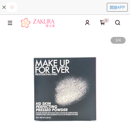
開啟APP
0
1
/
4