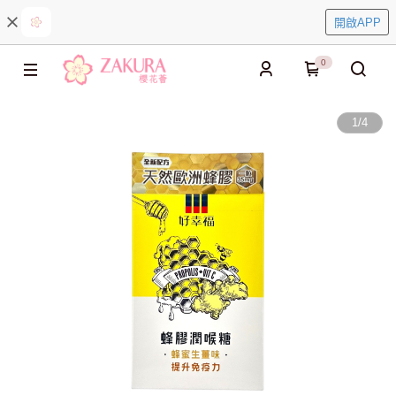
開啟APP
0
1
/
4