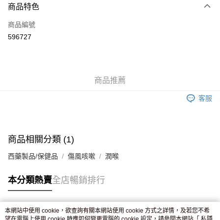
商品特色
信用卡
商品編號
Apple Pay
596727
AlipayHK
WeChat Pay
商品推薦
送貨方式
客服
JD京東物流，訂單確認發貨後2-4個工作天送達
運費表
滿 HK$250.00 或以上免運費
付款後門市自取，訂單確認後2-4個工作天到店，7天內取。逾期後
商品相關分類 (1)
訂單作廢，並不會安排重寄
西藥製品/保健品
傷風咳嗽
潤喉
免運費
本分類熱賣
全店暢銷排行
本網站中使用 cookie，欲查詢有關本網站使用 cookie 方式之詳情，及若您不希
熱門標籤
望在電腦上使用 cookie 時應如何變更電腦的 cookie 設定，請參閱本網站「
私隱