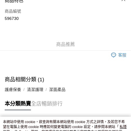
商品特色
信用卡
商品編號
Apple Pay
596730
AlipayHK
WeChat Pay
商品推薦
送貨方式
客服
JD京東物流，訂單確認發貨後2-4個工作天送達
運費表
滿 HK$250.00 或以上免運費
付款後門市自取，訂單確認後2-4個工作天到店，7天內取。逾期後
商品相關分類 (1)
訂單作廢，並不會安排重寄
護膚保養
清潔護理
潔面產品
免運費
本分類熱賣
全店暢銷排行
本網站中使用 cookie，欲查詢有關本網站使用 cookie 方式之詳情，及若您不希
熱門標籤
望在電腦上使用 cookie 時應如何變更電腦的 cookie 設定，請參閱本網站「
私隱