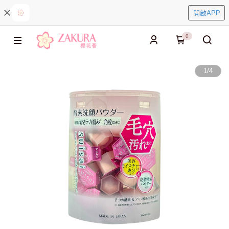
開啟APP
0
1
/
4