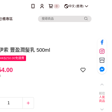
0
中文 (香港)
行必備專區
 伊索 豐盈潤髲乳 500ml
K$250.00免運費
4.00
0
前往
人氣
商品