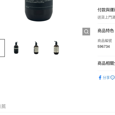
付款與運
送貨上門滿H
付款方式
商品特色
信用卡
商品編號
596734
Apple Pay
AlipayHK
商品相關分
WeChat P
頭髮產品
分享
送貨方式
JD京東物
滿 HK$2
推薦
付款後門市