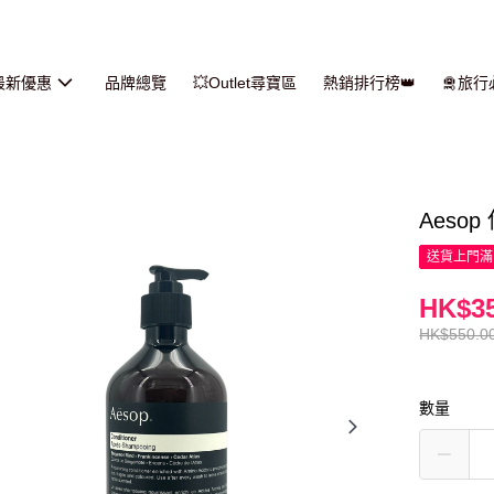
最新優惠
品牌總覽
💥Outlet尋寶區
熱銷排行榜👑
🛅旅
Aesop
送貨上門滿H
HK$35
HK$550.0
數量