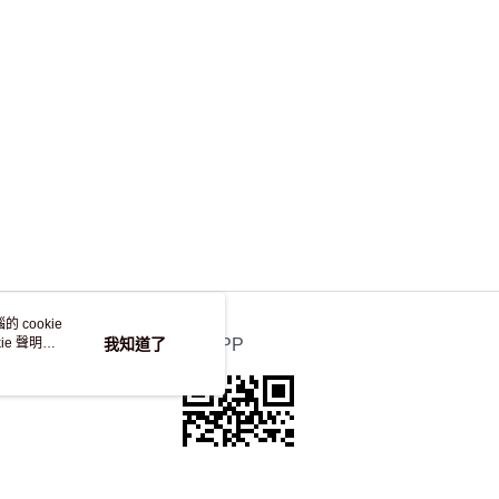
，並不會安排重寄
 cookie
e 聲明使
我知道了
官方APP