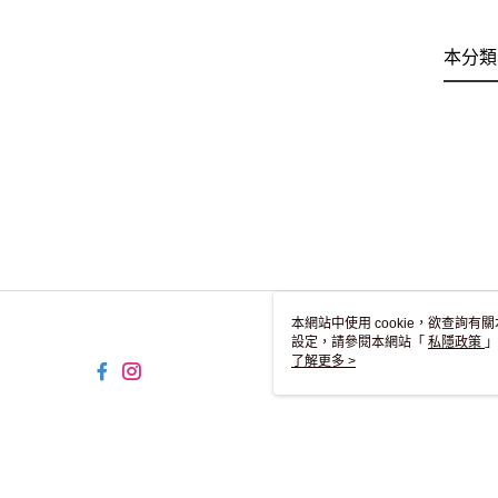
本分類
本網站中使用 cookie，欲查詢有關
設定，請參閱本網站「
私隱政策
」
用 cookie。
了解更多 >