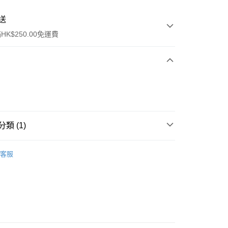
送
K$250.00免運費
類 (1)
ay
洗髮產品
護髮素
客服
流，訂單確認發貨後2-4個工作天送達
運費表
50.00 或以上免運費
自取，訂單確認後2-4個工作天到店，7天內取。逾期後