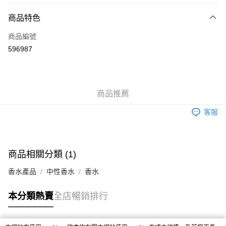
付款方式
商品特色
信用卡
商品編號
Apple Pay
596987
AlipayHK
WeChat Pay
商品推薦
送貨方式
客服
JD京東物流，訂單確認發貨後2-4個工作天送達
運費表
滿 HK$250.00 或以上免運費
付款後門市自取，訂單確認後2-4個工作天到店，7天內取。逾期後
商品相關分類 (1)
訂單作廢，並不會安排重寄
香水產品
中性香水
香水
免運費
本分類熱賣
全店暢銷排行