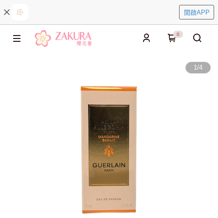
開啟APP
0
1
/
4