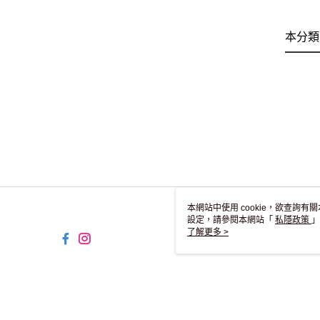
本分類
本網站中使用 cookie，欲查詢有關
設定，請參閱本網站「
私隱政策
」
用 cookie。
了解更多 >