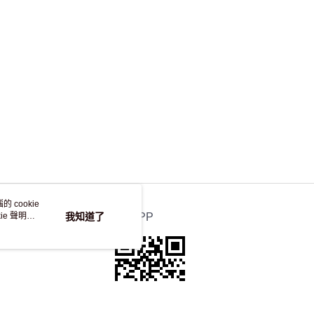
，並不會安排重寄
 cookie
e 聲明使
我知道了
官方APP