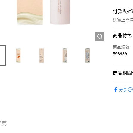
付款與運
送貨上門滿H
付款方式
商品特色
信用卡
商品編號
596989
Apple Pay
AlipayHK
商品相關分
WeChat P
護膚保養
分享
送貨方式
JD京東物
滿 HK$2
推薦
付款後門市