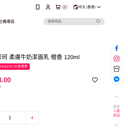
0
中文 (香港)
行必備專區
l 芳珂 柔膚牛奶潔面乳 橙香 120ml
K$250.00免運費
.00
0
前往
人氣
商品