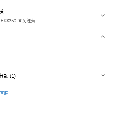
送
K$250.00免運費
類 (1)
ay
清潔護理
潔面產品
客服
流，訂單確認發貨後2-4個工作天送達
運費表
50.00 或以上免運費
自取，訂單確認後2-4個工作天到店，7天內取。逾期後