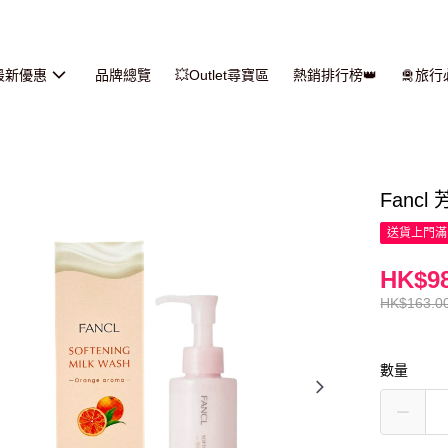
最新優惠
品牌總覽
💥Outlet尋寶區
熱銷排行榜👑
🛅旅
Fanc
送貨上門滿H
HK$98
HK$163.0
數量