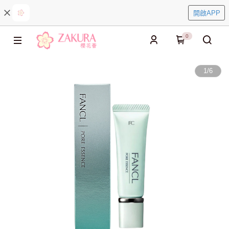
開啟APP
0
1
/
6