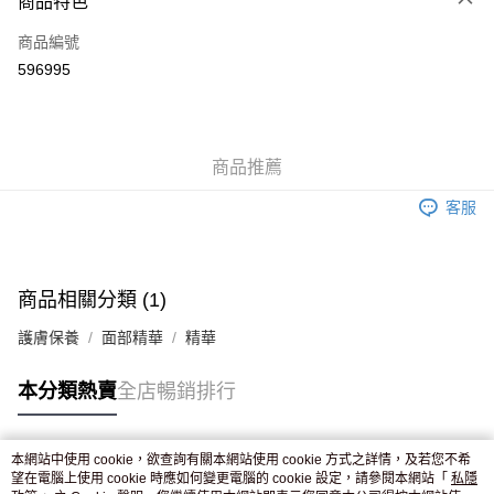
商品特色
信用卡
商品編號
Apple Pay
596995
AlipayHK
WeChat Pay
商品推薦
送貨方式
客服
JD京東物流，訂單確認發貨後2-4個工作天送達
運費表
滿 HK$250.00 或以上免運費
付款後門市自取，訂單確認後2-4個工作天到店，7天內取。逾期後
商品相關分類 (1)
訂單作廢，並不會安排重寄
護膚保養
面部精華
精華
免運費
本分類熱賣
全店暢銷排行
本網站中使用 cookie，欲查詢有關本網站使用 cookie 方式之詳情，及若您不希
熱門標籤
望在電腦上使用 cookie 時應如何變更電腦的 cookie 設定，請參閱本網站「
私隱