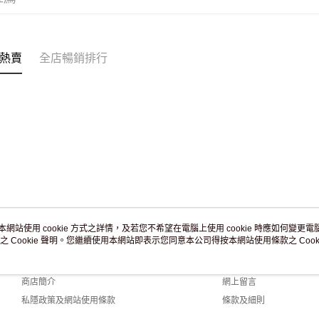
訂單作廢
免運費
熱賣
全店暢銷排行
本網站使用 cookie 方式之詳情，及若您不希望在電腦上使用 cookie 時應如何變更電腦的
之 Cookie 聲明。您繼續使用本網站即表示您同意本公司得按本網站使用條款之 Cooki
關於我們
客戶服務
品牌故事
購物說明
商店簡介
網上留言
私隱政策及網站使用條款
條款及細則