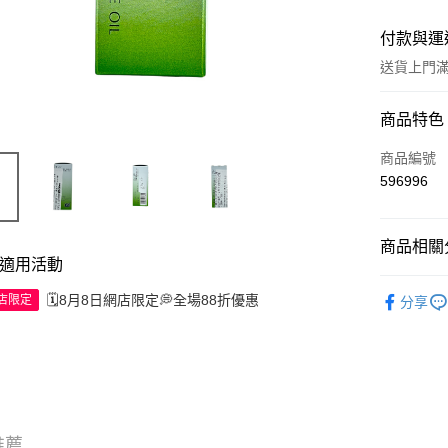
付款與運
送貨上門滿H
付款方式
商品特色
信用卡
商品編號
596996
Apple Pay
AlipayHK
商品相關分
適用活動
WeChat P
護膚保養
🗓️8月8日網店限定💭全場88折優惠
網店限定
分享
送貨方式
JD京東物
滿 HK$2
付款後門市
推薦