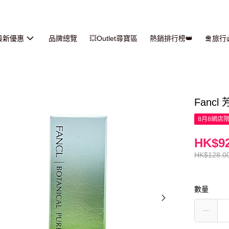
最新優惠
品牌總覽
💥Outlet尋寶區
熱銷排行榜👑
🛅旅
Fancl
8月8網店
HK$92
HK$128.0
數量