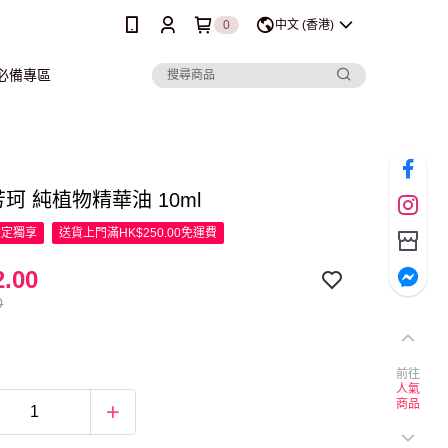
0
中文 (香港)
行必備專區
 芳珂 純植物精華油 10ml
限定
獨享
送貨上門滿HK$250.00免運費
.00
0
前往
人氣
商品