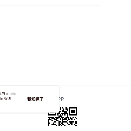
，並不會安排重寄
 cookie
e 聲明使
我知道了
官方APP