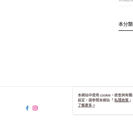
本分類
本網站中使用 cookie，欲查詢有關
設定，請參閱本網站「
私隱政策
」
用 cookie。
了解更多 >