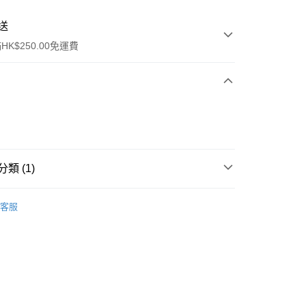
送
K$250.00免運費
類 (1)
ay
面部精華
護膚油
客服
流，訂單確認發貨後2-4個工作天送達
運費表
50.00 或以上免運費
自取，訂單確認後2-4個工作天到店，7天內取。逾期後