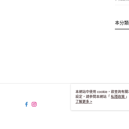
本分類
本網站中使用 cookie，欲查詢有關
設定，請參閱本網站「
私隱政策
」
用 cookie。
了解更多 >