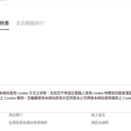
付款後門市
訂單作廢
免運費
熱賣
全店暢銷排行
本網站使用 cookie 方式之詳情，及若您不希望在電腦上使用 cookie 時應如何變更電腦的
之 Cookie 聲明。您繼續使用本網站即表示您同意本公司得按本網站使用條款之 Cooki
關於我們
客戶服務
品牌故事
購物說明
商店簡介
網上留言
私隱政策及網站使用條款
條款及細則
聯絡我們