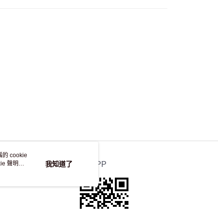
自取，訂單確認後2-4個工作天到店，7天內取。逾期後
，並不會安排重寄
 cookie
e 聲明使
我知道了
官方APP