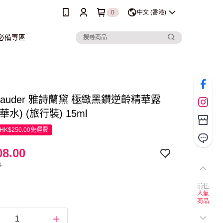
0
中文 (香港)
行必備專區
e Lauder 雅詩蘭黛 極緻黑鑽逆齡精華露
水) (旅行裝) 15ml
K$250.00免運費
8.00
0
前往
人氣
商品