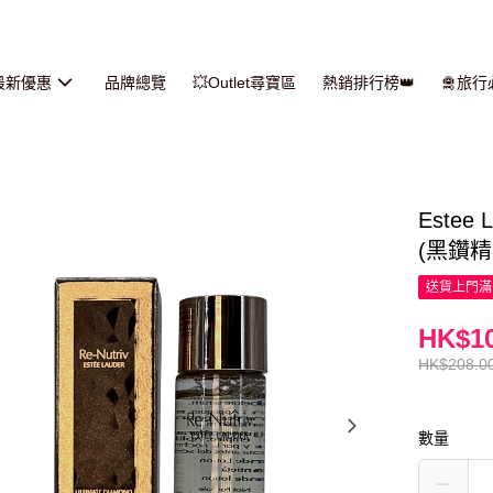
最新優惠
品牌總覽
💥Outlet尋寶區
熱銷排行榜👑
🛅旅
Este
(黑鑽精華
送貨上門滿H
HK$10
HK$208.0
數量