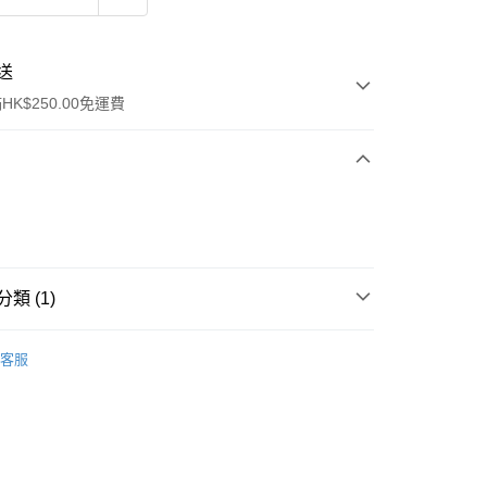
送
K$250.00免運費
類 (1)
ay
面部精華
精華
客服
流，訂單確認發貨後2-4個工作天送達
運費表
50.00 或以上免運費