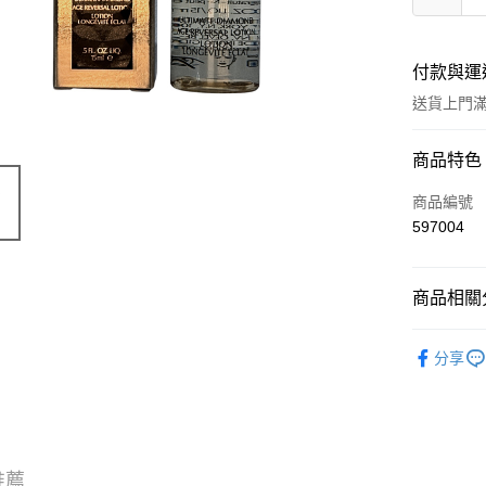
付款與運
送貨上門滿H
付款方式
商品特色
信用卡
商品編號
597004
Apple Pay
AlipayHK
商品相關分
WeChat P
護膚保養
分享
送貨方式
JD京東物
滿 HK$2
推薦