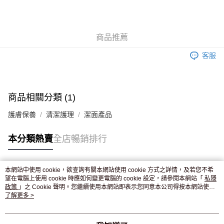
AlipayHK
WeChat Pay
商品推薦
送貨方式
客服
JD京東物流，訂單確認發貨後2-4個工作天送達
運費表
滿 HK$250.00 或以上免運費
付款後門市自取，訂單確認後2-4個工作天到店，7天內取。逾期後
商品相關分類 (1)
訂單作廢，並不會安排重寄
護膚保養
清潔護理
潔面產品
免運費
本分類熱賣
全店暢銷排行
本網站中使用 cookie，欲查詢有關本網站使用 cookie 方式之詳情，及若您不希
熱門標籤
望在電腦上使用 cookie 時應如何變更電腦的 cookie 設定，請參閱本網站「
私隱
政策
」之 Cookie 聲明。您繼續使用本網站即表示您同意本公司得按本網站使用
條款之 Cookie 聲明使用 cookie。
了解更多 >
熱銷排行
最新商品
人氣推薦