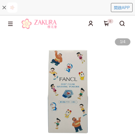
開啟APP
0
1
/
4