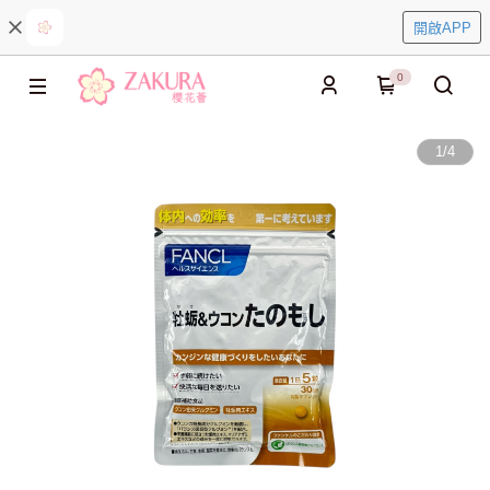
開啟APP
0
1
/
4