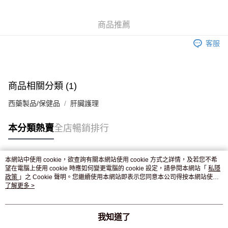
WeChat Pay
商品推薦
送貨方式
客服
JD京東物流，訂單確認發貨後2-4個工作天送達
運費表
滿 HK$250.00 或以上免運費
付款後門市自取，訂單確認後2-4個工作天到店，7天內取。逾期後
商品相關分類 (1)
訂單作廢，並不會安排重寄
西藥製品/保健品
肝臟護理
免運費
本分類熱賣
全店暢銷排行
本網站中使用 cookie，欲查詢有關本網站使用 cookie 方式之詳情，及若您不希
熱門標籤
望在電腦上使用 cookie 時應如何變更電腦的 cookie 設定，請參閱本網站「
私隱
政策
」之 Cookie 聲明。您繼續使用本網站即表示您同意本公司得按本網站使用
條款之 Cookie 聲明使用 cookie。
了解更多 >
熱銷排行
最新商品
人氣推薦
我知道了