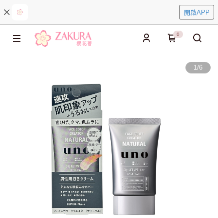
開啟APP
0
1
/
6