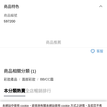
付款方式
商品特色
信用卡
商品編號
Apple Pay
597200
AlipayHK
WeChat Pay
商品推薦
送貨方式
客服
JD京東物流，訂單確認發貨後2-4個工作天送達
運費表
滿 HK$250.00 或以上免運費
付款後門市自取，訂單確認後2-4個工作天到店，7天內取。逾期後
商品相關分類 (1)
訂單作廢，並不會安排重寄
彩妝產品
面部彩妝
BB/CC霜
免運費
本分類熱賣
全店暢銷排行
本網站中使用 cookie，欲查詢有關本網站使用 cookie 方式之詳情，及若您不希