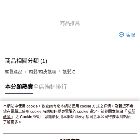
AlipayHK
WeChat Pay
商品推薦
送貨方式
客服
JD京東物流，訂單確認發貨後2-4個工作天送達
運費表
滿 HK$250.00 或以上免運費
付款後門市自取，訂單確認後2-4個工作天到店，7天內取。逾期後
商品相關分類 (1)
訂單作廢，並不會安排重寄
頭髮產品
頭髮/頭皮護理
護髮油
免運費
本分類熱賣
全店暢銷排行
本網站中使用 cookie，欲查詢有關本網站使用 cookie 方式之詳情，及若您不希
熱門標籤
望在電腦上使用 cookie 時應如何變更電腦的 cookie 設定，請參閱本網站「
私隱
政策
」之 Cookie 聲明。您繼續使用本網站即表示您同意本公司得按本網站使用
條款之 Cookie 聲明使用 cookie。
了解更多 >
熱銷排行
最新商品
人氣推薦