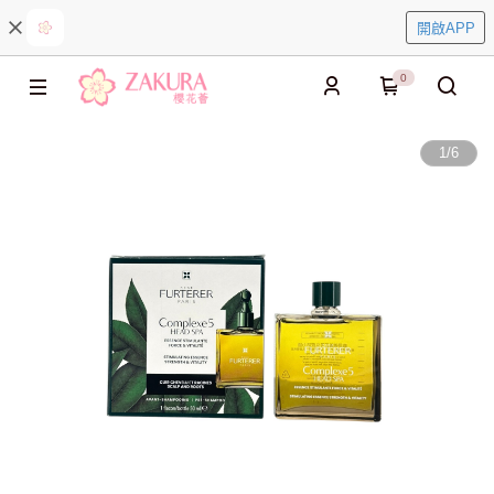
開啟APP
0
1
/
6