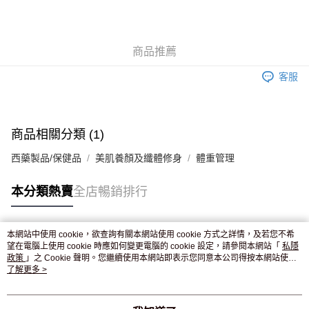
AlipayHK
WeChat Pay
商品推薦
送貨方式
客服
JD京東物流，訂單確認發貨後2-4個工作天送達
運費表
滿 HK$250.00 或以上免運費
付款後門市自取，訂單確認後2-4個工作天到店，7天內取。逾期後
商品相關分類 (1)
訂單作廢，並不會安排重寄
西藥製品/保健品
美肌養顏及纖體修身
體重管理
免運費
本分類熱賣
全店暢銷排行
本網站中使用 cookie，欲查詢有關本網站使用 cookie 方式之詳情，及若您不希
熱門標籤
望在電腦上使用 cookie 時應如何變更電腦的 cookie 設定，請參閱本網站「
私隱
政策
」之 Cookie 聲明。您繼續使用本網站即表示您同意本公司得按本網站使用
條款之 Cookie 聲明使用 cookie。
了解更多 >
熱銷排行
最新商品
人氣推薦