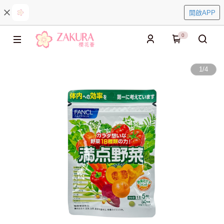
開啟APP
0
1
/
4