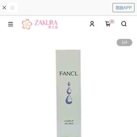
開啟APP
0
1
/
4