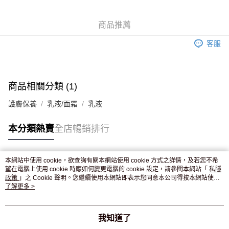
WeChat Pay
商品推薦
送貨方式
客服
JD京東物流，訂單確認發貨後2-4個工作天送達
運費表
滿 HK$250.00 或以上免運費
付款後門市自取，訂單確認後2-4個工作天到店，7天內取。逾期後
商品相關分類 (1)
訂單作廢，並不會安排重寄
護膚保養
乳液/面霜
乳液
免運費
本分類熱賣
全店暢銷排行
本網站中使用 cookie，欲查詢有關本網站使用 cookie 方式之詳情，及若您不希
熱門標籤
望在電腦上使用 cookie 時應如何變更電腦的 cookie 設定，請參閱本網站「
私隱
政策
」之 Cookie 聲明。您繼續使用本網站即表示您同意本公司得按本網站使用
條款之 Cookie 聲明使用 cookie。
了解更多 >
熱銷排行
最新商品
人氣推薦
我知道了