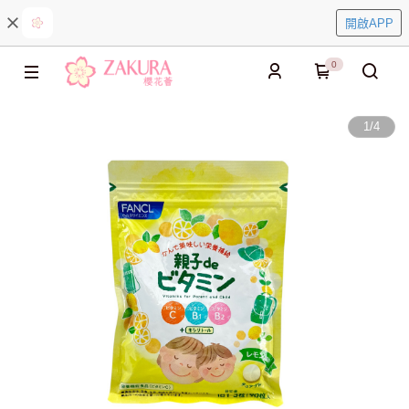
開啟APP
0
1
/
4