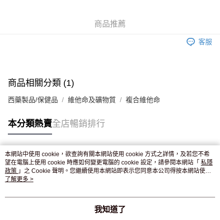
WeChat Pay
商品推薦
送貨方式
客服
JD京東物流，訂單確認發貨後2-4個工作天送達
運費表
滿 HK$250.00 或以上免運費
付款後門市自取，訂單確認後2-4個工作天到店，7天內取。逾期後
商品相關分類 (1)
訂單作廢，並不會安排重寄
西藥製品/保健品
維他命及礦物質
複合維他命
免運費
本分類熱賣
全店暢銷排行
本網站中使用 cookie，欲查詢有關本網站使用 cookie 方式之詳情，及若您不希
熱門標籤
望在電腦上使用 cookie 時應如何變更電腦的 cookie 設定，請參閱本網站「
私隱
政策
」之 Cookie 聲明。您繼續使用本網站即表示您同意本公司得按本網站使用
條款之 Cookie 聲明使用 cookie。
了解更多 >
熱銷排行
最新商品
人氣推薦
我知道了