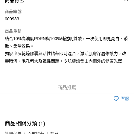
商品特色
信用卡
商品編號
Apple Pay
600983
AlipayHK
商品重點
WeChat Pay
結合10%高濃度PDRN與100%純透明質酸，一次使用即見亮白、緊
緻、柔滑效果。
送貨方式
獨家冷凍乾燥膠囊與活性精華即時混合，激活肌膚深層修護力，改
善暗沉、毛孔粗大及彈性問題，令肌膚煥發由內而外的健康光澤
JD京東物流，訂單確認發貨後2-4個工作天送達
運費表
滿 HK$250.00 或以上免運費
付款後門市自取，訂單確認後2-4個工作天到店，7天內取。逾期後
商品推薦
訂單作廢，並不會安排重寄
免運費
客服
商品相關分類 (1)
護膚保養
面部精華
精華