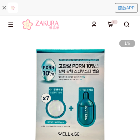
開啟APP
0
1
/
6