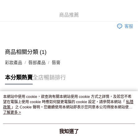
WeChat Pay
商品推薦
送貨方式
客服
JD京東物流，訂單確認發貨後2-4個工作天送達
運費表
滿 HK$250.00 或以上免運費
付款後門市自取，訂單確認後2-4個工作天到店，7天內取。逾期後
商品相關分類 (1)
訂單作廢，並不會安排重寄
彩妝產品
唇部產品
唇膏
免運費
本分類熱賣
全店暢銷排行
本網站中使用 cookie，欲查詢有關本網站使用 cookie 方式之詳情，及若您不希
熱門標籤
望在電腦上使用 cookie 時應如何變更電腦的 cookie 設定，請參閱本網站「
私隱
政策
」之 Cookie 聲明。您繼續使用本網站即表示您同意本公司得按本網站使用
條款之 Cookie 聲明使用 cookie。
了解更多 >
熱銷排行
最新商品
人氣推薦
我知道了