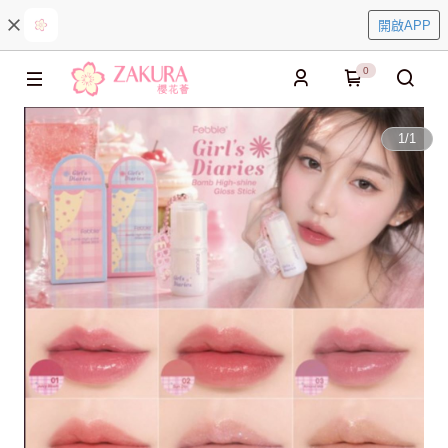
開啟APP
0
1
/
1