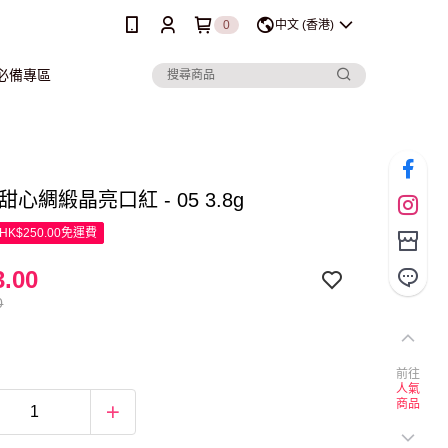
0
中文 (香港)
行必備專區
e 甜心綢緞晶亮口紅 - 05 3.8g
K$250.00免運費
.00
0
前往
人氣
商品