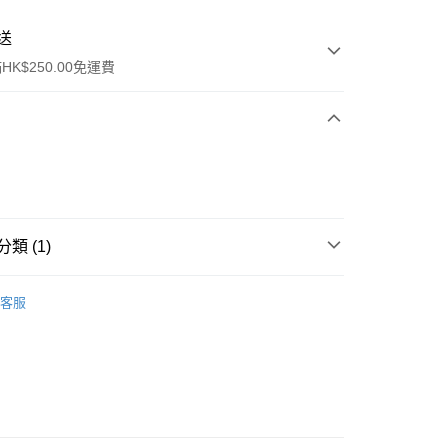
送
K$250.00免運費
類 (1)
ay
唇部產品
唇膏
客服
流，訂單確認發貨後2-4個工作天送達
運費表
50.00 或以上免運費
自取，訂單確認後2-4個工作天到店，7天內取。逾期後