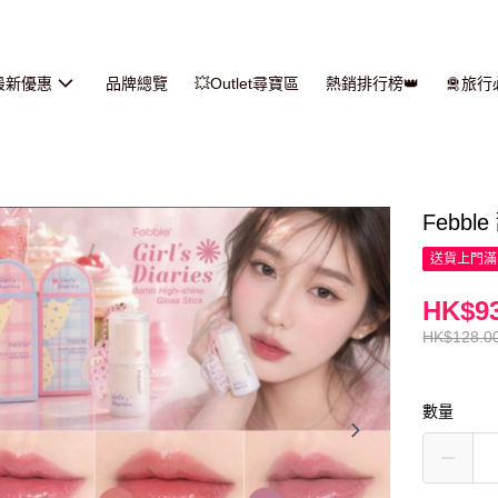
最新優惠
品牌總覽
💥Outlet尋寶區
熱銷排行榜👑
🛅旅
Febbl
送貨上門滿H
HK$93
HK$128.0
數量