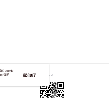
，並不會安排重寄
 cookie
e 聲明使
我知道了
官方APP