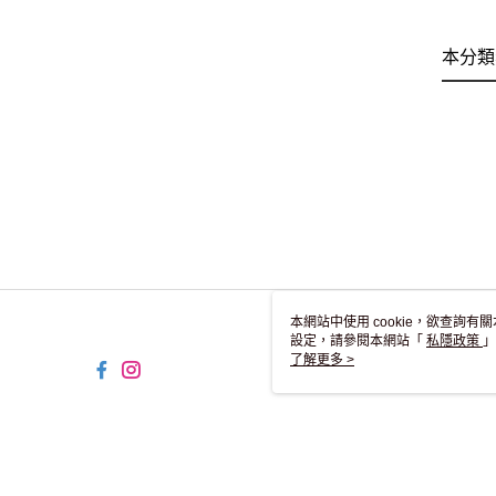
本分類
本網站中使用 cookie，欲查詢有關
設定，請參閱本網站「
私隱政策
」
用 cookie。
了解更多 >