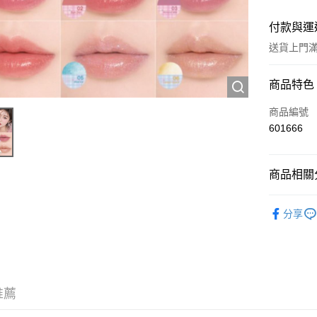
付款與運
送貨上門滿H
付款方式
商品特色
信用卡
商品編號
601666
Apple Pay
AlipayHK
商品相關分
WeChat P
彩妝產品
分享
送貨方式
JD京東物
滿 HK$2
推薦
付款後門市