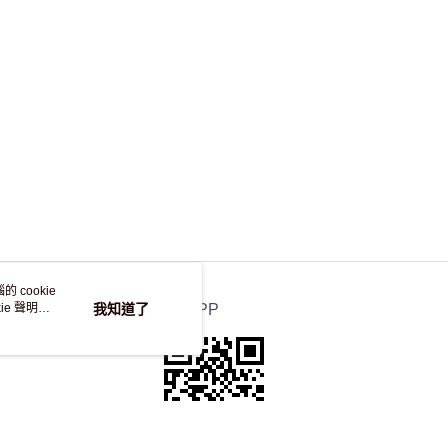
，並不會安排重寄
 cookie
e 聲明使
我知道了
官方APP