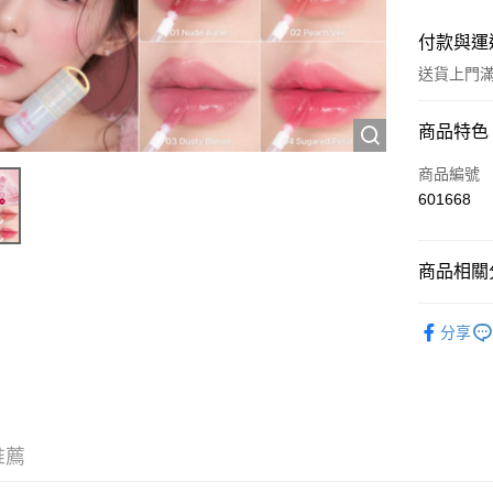
付款與運
送貨上門滿H
付款方式
商品特色
信用卡
商品編號
601668
Apple Pay
AlipayHK
商品相關分
WeChat P
彩妝產品
分享
送貨方式
JD京東物
滿 HK$2
推薦
付款後門市