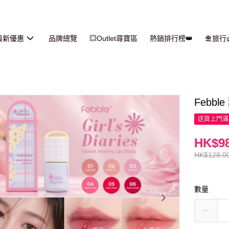
最新優惠
品牌總覽
💥Outlet尋寶區
熱銷排行榜👑
🛅旅
Febbl
送貨上門滿H
HK$98
HK$128.0
數量