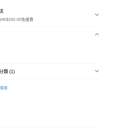
送
K$250.00免運費
類 (1)
ay
唇部產品
唇彩
客服
流，訂單確認發貨後2-4個工作天送達
運費表
50.00 或以上免運費
自取，訂單確認後2-4個工作天到店，7天內取。逾期後