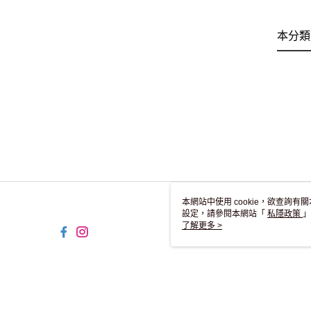
本分類
本網站中使用 cookie，欲查詢有關
設定，請參閱本網站「
私隱政策
」
用 cookie。
了解更多 >