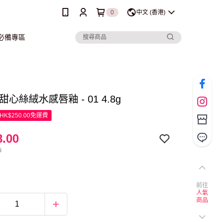
0
中文 (香港)
行必備專區
e 甜心絲絨水感唇釉 - 01 4.8g
K$250.00免運費
.00
0
前往
人氣
商品