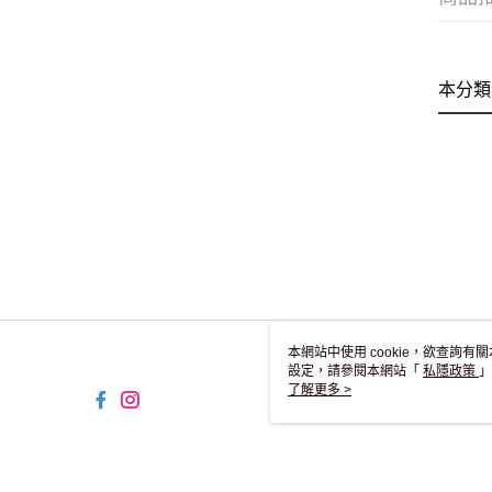
本分類
本網站中使用 cookie，欲查詢有關
設定，請參閱本網站「
私隱政策
」
用 cookie。
了解更多 >