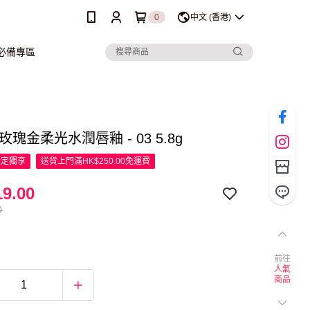
0
中文 (香港)
行必備專區
e 玫瑰金柔光水潤唇釉 - 03 5.8g
限定
獨享
送貨上門滿HK$250.00免運費
9.00
0
前往
人氣
商品