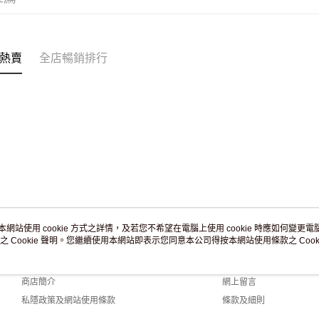
訂單作廢
免運費
熱賣
全店暢銷排行
本網站使用 cookie 方式之詳情，及若您不希望在電腦上使用 cookie 時應如何變更電腦的
之 Cookie 聲明。您繼續使用本網站即表示您同意本公司得按本網站使用條款之 Cooki
關於我們
客戶服務
品牌故事
購物說明
商店簡介
網上留言
私隱政策及網站使用條款
條款及細則