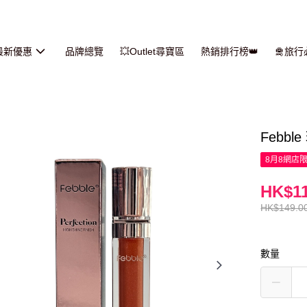
最新優惠
品牌總覽
💥Outlet尋寶區
熱銷排行榜👑
🛅旅
Febbl
8月8網店
HK$11
HK$149.0
數量