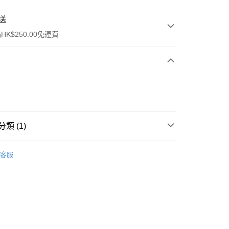
送
K$250.00免運費
類 (1)
ay
唇部產品
唇彩
客服
流，訂單確認發貨後2-4個工作天送達
運費表
50.00 或以上免運費
自取，訂單確認後2-4個工作天到店，7天內取。逾期後