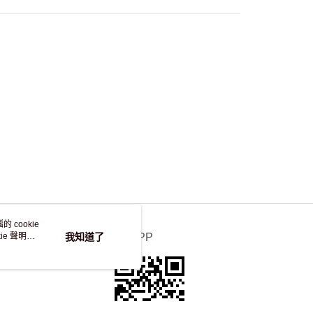
，並不會安排重寄
 cookie
e 聲明使
我知道了
官方APP