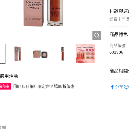
付款與運
送貨上門滿H
付款方式
商品特色
信用卡
商品編號
601986
Apple Pay
AlipayHK
商品相關分
適用活動
WeChat P
彩妝產品
🗓️8月8日網店限定💭全場88折優惠
網店限定
分享
送貨方式
JD京東物
滿 HK$2
付款後門市
推薦