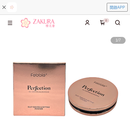
開啟APP
0
1
/
7