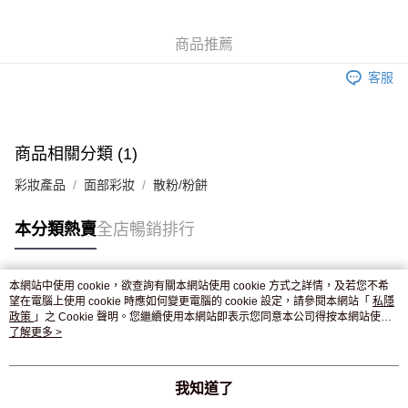
WeChat Pay
商品推薦
送貨方式
客服
JD京東物流，訂單確認發貨後2-4個工作天送達
運費表
滿 HK$250.00 或以上免運費
付款後門市自取，訂單確認後2-4個工作天到店，7天內取。逾期後
商品相關分類 (1)
訂單作廢，並不會安排重寄
彩妝產品
面部彩妝
散粉/粉餅
免運費
本分類熱賣
全店暢銷排行
本網站中使用 cookie，欲查詢有關本網站使用 cookie 方式之詳情，及若您不希
熱門標籤
望在電腦上使用 cookie 時應如何變更電腦的 cookie 設定，請參閱本網站「
私隱
政策
」之 Cookie 聲明。您繼續使用本網站即表示您同意本公司得按本網站使用
條款之 Cookie 聲明使用 cookie。
了解更多 >
熱銷排行
最新商品
人氣推薦
我知道了