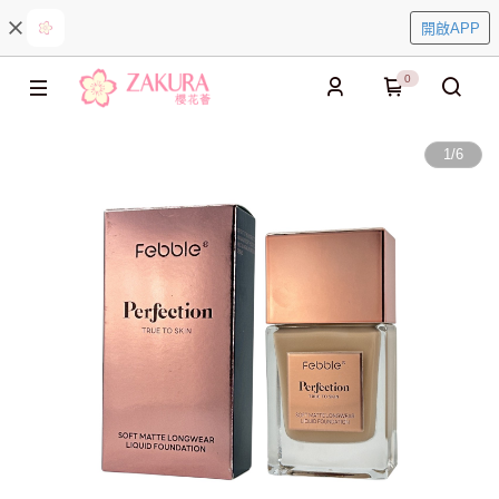
開啟APP
0
1
/
6