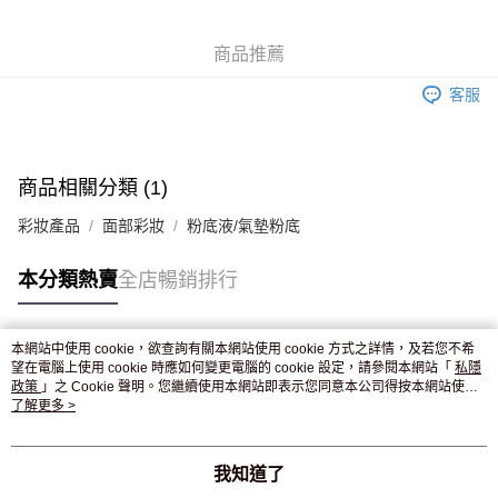
WeChat Pay
商品推薦
送貨方式
客服
JD京東物流，訂單確認發貨後2-4個工作天送達
運費表
滿 HK$250.00 或以上免運費
付款後門市自取，訂單確認後2-4個工作天到店，7天內取。逾期後
商品相關分類 (1)
訂單作廢，並不會安排重寄
彩妝產品
面部彩妝
粉底液/氣墊粉底
免運費
本分類熱賣
全店暢銷排行
本網站中使用 cookie，欲查詢有關本網站使用 cookie 方式之詳情，及若您不希
熱門標籤
望在電腦上使用 cookie 時應如何變更電腦的 cookie 設定，請參閱本網站「
私隱
政策
」之 Cookie 聲明。您繼續使用本網站即表示您同意本公司得按本網站使用
條款之 Cookie 聲明使用 cookie。
了解更多 >
熱銷排行
最新商品
人氣推薦
我知道了