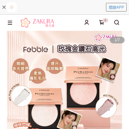
開啟APP
0
1
/
7