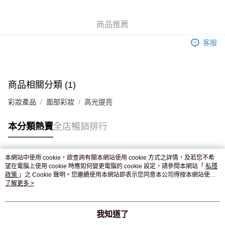
WeChat Pay
商品推薦
送貨方式
客服
JD京東物流，訂單確認發貨後2-4個工作天送達
運費表
滿 HK$250.00 或以上免運費
付款後門市自取，訂單確認後2-4個工作天到店，7天內取。逾期後
商品相關分類 (1)
訂單作廢，並不會安排重寄
彩妝產品
面部彩妝
高光提亮
免運費
本分類熱賣
全店暢銷排行
本網站中使用 cookie，欲查詢有關本網站使用 cookie 方式之詳情，及若您不希
熱門標籤
望在電腦上使用 cookie 時應如何變更電腦的 cookie 設定，請參閱本網站「
私隱
政策
」之 Cookie 聲明。您繼續使用本網站即表示您同意本公司得按本網站使用
條款之 Cookie 聲明使用 cookie。
了解更多 >
熱銷排行
最新商品
人氣推薦
我知道了