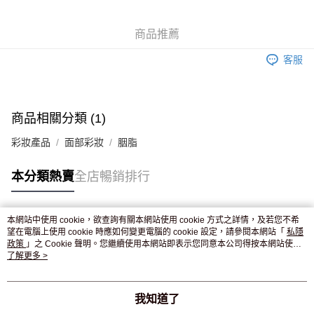
WeChat Pay
商品推薦
送貨方式
客服
JD京東物流，訂單確認發貨後2-4個工作天送達
運費表
滿 HK$250.00 或以上免運費
付款後門市自取，訂單確認後2-4個工作天到店，7天內取。逾期後
商品相關分類 (1)
訂單作廢，並不會安排重寄
彩妝產品
面部彩妝
胭脂
免運費
本分類熱賣
全店暢銷排行
本網站中使用 cookie，欲查詢有關本網站使用 cookie 方式之詳情，及若您不希
熱門標籤
望在電腦上使用 cookie 時應如何變更電腦的 cookie 設定，請參閱本網站「
私隱
政策
」之 Cookie 聲明。您繼續使用本網站即表示您同意本公司得按本網站使用
條款之 Cookie 聲明使用 cookie。
了解更多 >
熱銷排行
最新商品
人氣推薦
我知道了