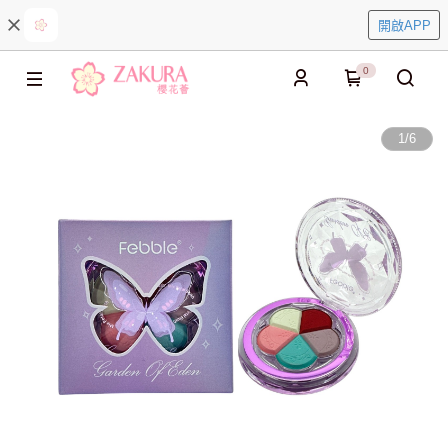
開啟APP
0
1
/
6