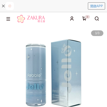
開啟APP
0
1
/
3