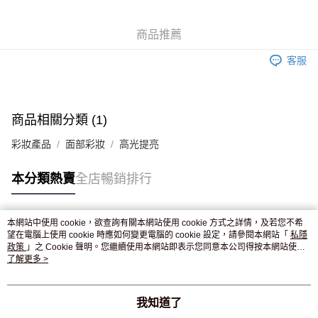
WeChat Pay
商品推薦
送貨方式
客服
JD京東物流，訂單確認發貨後2-4個工作天送達
運費表
滿 HK$250.00 或以上免運費
付款後門市自取，訂單確認後2-4個工作天到店，7天內取。逾期後
商品相關分類 (1)
訂單作廢，並不會安排重寄
彩妝產品
面部彩妝
高光提亮
免運費
本分類熱賣
全店暢銷排行
本網站中使用 cookie，欲查詢有關本網站使用 cookie 方式之詳情，及若您不希
熱門標籤
望在電腦上使用 cookie 時應如何變更電腦的 cookie 設定，請參閱本網站「
私隱
政策
」之 Cookie 聲明。您繼續使用本網站即表示您同意本公司得按本網站使用
條款之 Cookie 聲明使用 cookie。
了解更多 >
熱銷排行
最新商品
人氣推薦
我知道了