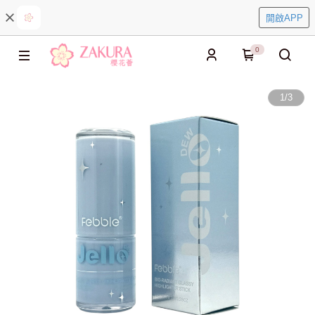
開啟APP
0
1
/
3