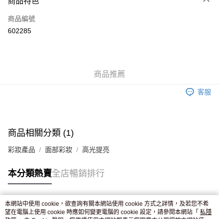
商品特色
信用卡
商品編號
Apple Pay
602285
AlipayHK
WeChat Pay
商品推薦
送貨方式
客服
JD京東物流，訂單確認發貨後2-4個工作天送達
運費表
滿 HK$250.00 或以上免運費
付款後門市自取，訂單確認後2-4個工作天到店，7天內取。逾期後
商品相關分類 (1)
訂單作廢，並不會安排重寄
彩妝產品
面部彩妝
高光提亮
免運費
本分類熱賣
全店暢銷排行
本網站中使用 cookie，欲查詢有關本網站使用 cookie 方式之詳情，及若您不希
熱門標籤
望在電腦上使用 cookie 時應如何變更電腦的 cookie 設定，請參閱本網站「
私隱