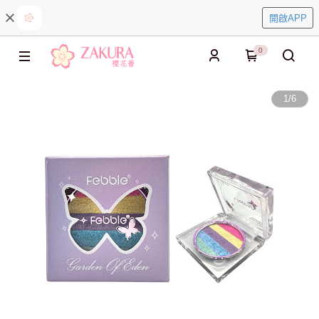
開啟APP
0
1
/
6