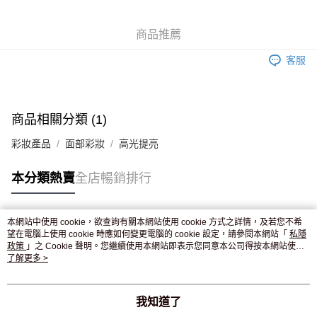
WeChat Pay
商品推薦
送貨方式
客服
JD京東物流，訂單確認發貨後2-4個工作天送達
運費表
滿 HK$250.00 或以上免運費
付款後門市自取，訂單確認後2-4個工作天到店，7天內取。逾期後
商品相關分類 (1)
訂單作廢，並不會安排重寄
彩妝產品
面部彩妝
高光提亮
免運費
本分類熱賣
全店暢銷排行
本網站中使用 cookie，欲查詢有關本網站使用 cookie 方式之詳情，及若您不希
熱門標籤
望在電腦上使用 cookie 時應如何變更電腦的 cookie 設定，請參閱本網站「
私隱
政策
」之 Cookie 聲明。您繼續使用本網站即表示您同意本公司得按本網站使用
條款之 Cookie 聲明使用 cookie。
了解更多 >
熱銷排行
最新商品
人氣推薦
我知道了