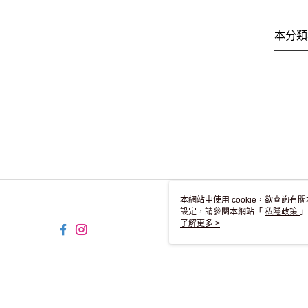
本分類
本網站中使用 cookie，欲查詢有關
設定，請參閱本網站「
私隱政策
」
用 cookie。
了解更多 >