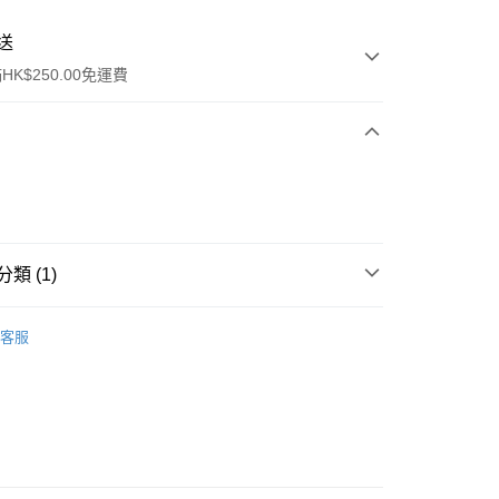
送
K$250.00免運費
類 (1)
ay
眼部彩妝
眉毛
客服
流，訂單確認發貨後2-4個工作天送達
運費表
50.00 或以上免運費
自取，訂單確認後2-4個工作天到店，7天內取。逾期後