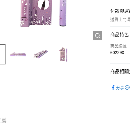
付款與運
送貨上門滿H
付款方式
商品特色
信用卡
商品編號
602290
Apple Pay
AlipayHK
商品相關分
WeChat P
彩妝產品
分享
送貨方式
JD京東物
滿 HK$2
推薦
付款後門市