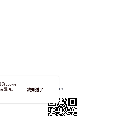
，並不會安排重寄
 cookie
e 聲明使
我知道了
官方APP