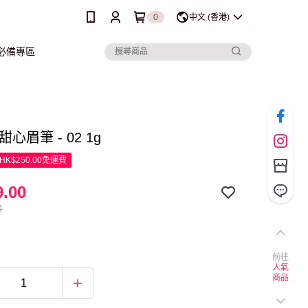
0
中文 (香港)
行必備專區
e 甜心眉筆 - 02 1g
K$250.00免運費
.00
0
前往
人氣
商品