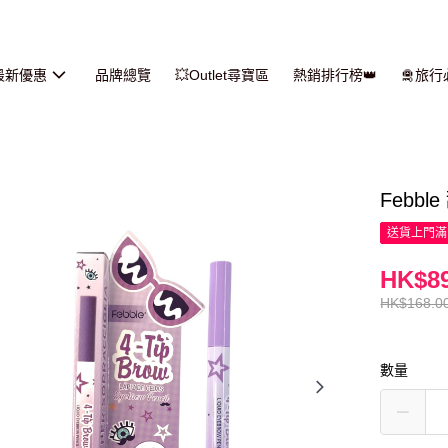
最新優惠
品牌總覽
💥Outlet尋寶區
熱銷排行榜👑
🛅旅
Febbl
送貨上門滿H
HK$89
HK$168.0
數量