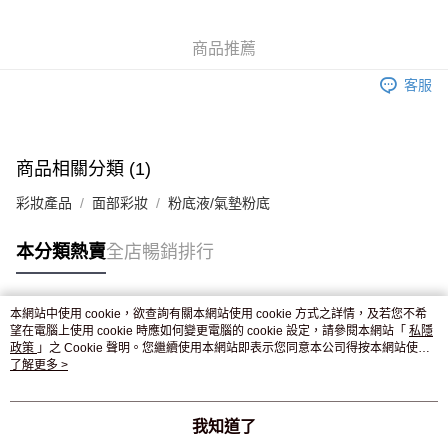
WeChat Pay
商品推薦
送貨方式
客服
JD京東物流，訂單確認發貨後2-4個工作天送達
運費表
滿 HK$250.00 或以上免運費
付款後門市自取，訂單確認後2-4個工作天到店，7天內取。逾期後
商品相關分類 (1)
訂單作廢，並不會安排重寄
彩妝產品
面部彩妝
粉底液/氣墊粉底
免運費
本分類熱賣
全店暢銷排行
本網站中使用 cookie，欲查詢有關本網站使用 cookie 方式之詳情，及若您不希
熱門標籤
望在電腦上使用 cookie 時應如何變更電腦的 cookie 設定，請參閱本網站「
私隱
政策
」之 Cookie 聲明。您繼續使用本網站即表示您同意本公司得按本網站使用
條款之 Cookie 聲明使用 cookie。
了解更多 >
熱銷排行
最新商品
人氣推薦
我知道了