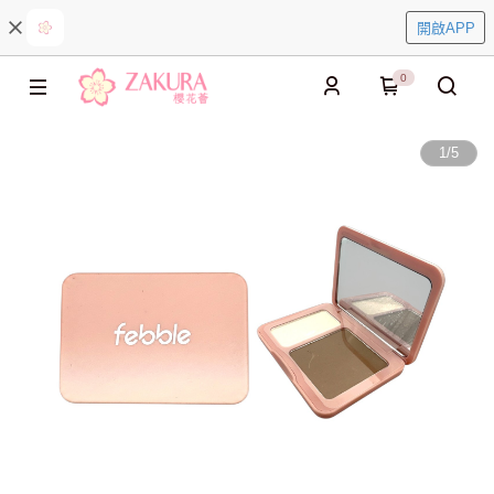
開啟APP
0
1
/
5