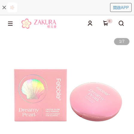
開啟APP
0
1
/
7