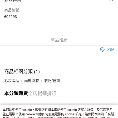
商品特色
信用卡
商品編號
Apple Pay
602293
AlipayHK
WeChat Pay
商品推薦
送貨方式
客服
JD京東物流，訂單確認發貨後2-4個工作天送達
運費表
滿 HK$250.00 或以上免運費
付款後門市自取，訂單確認後2-4個工作天到店，7天內取。逾期後
商品相關分類 (1)
訂單作廢，並不會安排重寄
彩妝產品
面部彩妝
散粉/粉餅
免運費
本分類熱賣
全店暢銷排行
本網站中使用 cookie，欲查詢有關本網站使用 cookie 方式之詳情，及若您不希
熱門標籤
望在電腦上使用 cookie 時應如何變更電腦的 cookie 設定，請參閱本網站「
私隱