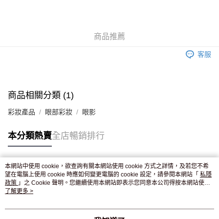
AlipayHK
WeChat Pay
商品推薦
送貨方式
客服
JD京東物流，訂單確認發貨後2-4個工作天送達
運費表
滿 HK$250.00 或以上免運費
付款後門市自取，訂單確認後2-4個工作天到店，7天內取。逾期後
商品相關分類 (1)
訂單作廢，並不會安排重寄
彩妝產品
眼部彩妝
眼影
免運費
本分類熱賣
全店暢銷排行
本網站中使用 cookie，欲查詢有關本網站使用 cookie 方式之詳情，及若您不希
熱門標籤
望在電腦上使用 cookie 時應如何變更電腦的 cookie 設定，請參閱本網站「
私隱
政策
」之 Cookie 聲明。您繼續使用本網站即表示您同意本公司得按本網站使用
條款之 Cookie 聲明使用 cookie。
了解更多 >
熱銷排行
最新商品
人氣推薦