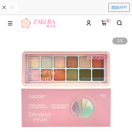
開啟APP
0
1
/
6