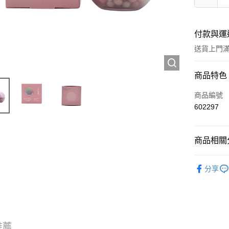
付款與運
送貨上門滿H
付款方式
商品特色
信用卡
商品編號
602297
Apple Pay
AlipayHK
商品相關分
WeChat P
彩妝產品
分享
送貨方式
JD京東物
滿 HK$2
推薦