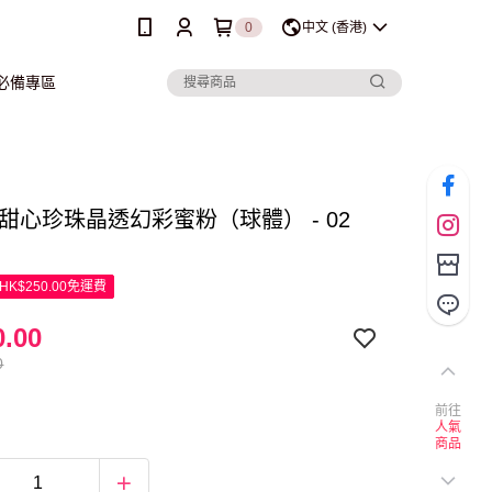
0
中文 (香港)
行必備專區
le 甜心珍珠晶透幻彩蜜粉（球體） - 02
K$250.00免運費
.00
0
前往
人氣
商品