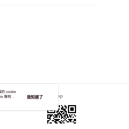
自取，訂單確認後2-4個工作天到店，7天內取。逾期後
，並不會安排重寄
 cookie
e 聲明使
我知道了
官方APP