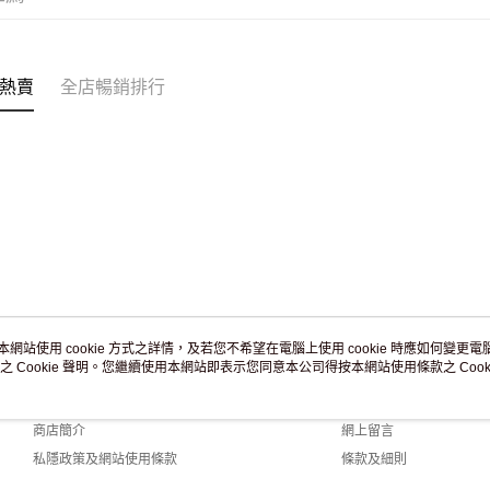
付款後門市
訂單作廢
免運費
熱賣
全店暢銷排行
本網站使用 cookie 方式之詳情，及若您不希望在電腦上使用 cookie 時應如何變更電腦的
之 Cookie 聲明。您繼續使用本網站即表示您同意本公司得按本網站使用條款之 Cooki
關於我們
客戶服務
品牌故事
購物說明
商店簡介
網上留言
私隱政策及網站使用條款
條款及細則
聯絡我們