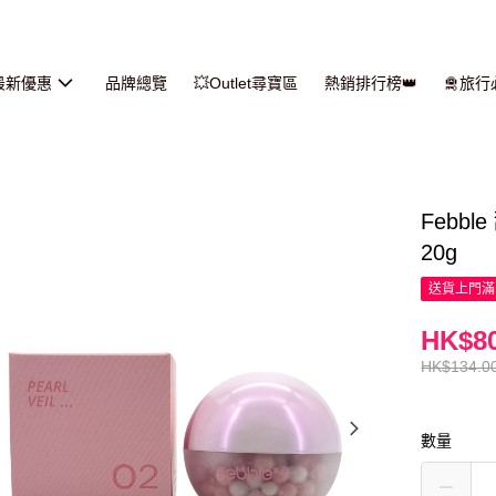
最新優惠
品牌總覽
💥Outlet尋寶區
熱銷排行榜👑
🛅旅
Febb
20g
送貨上門滿H
HK$80
HK$134.0
數量