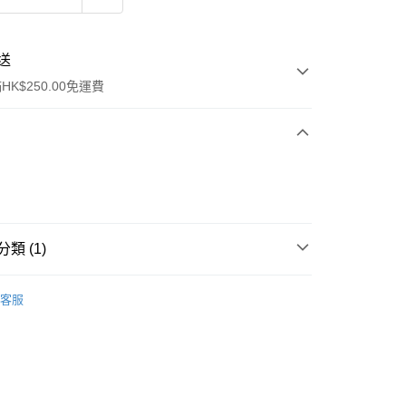
送
K$250.00免運費
類 (1)
ay
面部彩妝
散粉/粉餅
客服
流，訂單確認發貨後2-4個工作天送達
運費表
50.00 或以上免運費