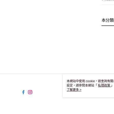
本分類
本網站中使用 cookie，欲查詢有關
設定，請參閱本網站「
私隱政策
」
用 cookie。
了解更多 >