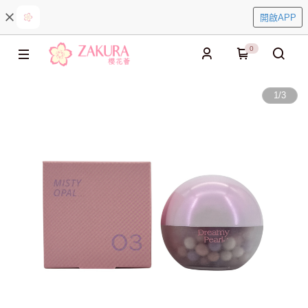
開啟APP
0
1
/
3