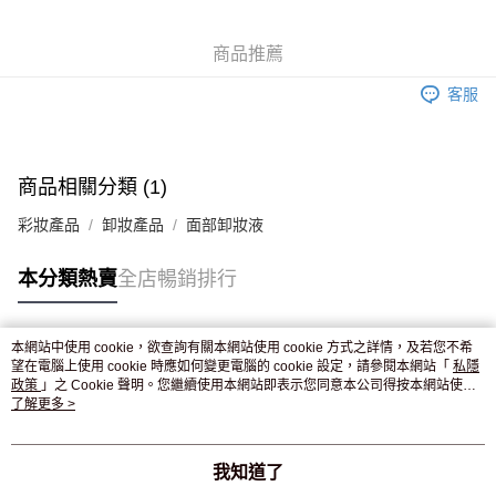
WeChat Pay
商品推薦
送貨方式
客服
JD京東物流，訂單確認發貨後2-4個工作天送達
運費表
滿 HK$250.00 或以上免運費
付款後門市自取，訂單確認後2-4個工作天到店，7天內取。逾期後
商品相關分類 (1)
訂單作廢，並不會安排重寄
彩妝產品
卸妝產品
面部卸妝液
免運費
本分類熱賣
全店暢銷排行
本網站中使用 cookie，欲查詢有關本網站使用 cookie 方式之詳情，及若您不希
熱門標籤
望在電腦上使用 cookie 時應如何變更電腦的 cookie 設定，請參閱本網站「
私隱
政策
」之 Cookie 聲明。您繼續使用本網站即表示您同意本公司得按本網站使用
條款之 Cookie 聲明使用 cookie。
了解更多 >
熱銷排行
最新商品
人氣推薦
我知道了