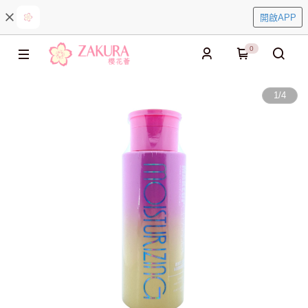
開啟APP
0
1
/
4