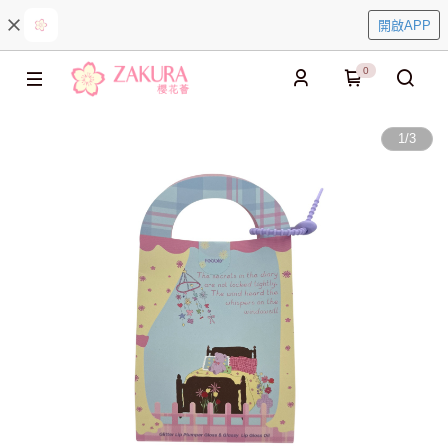
開啟APP
0
1
/
3