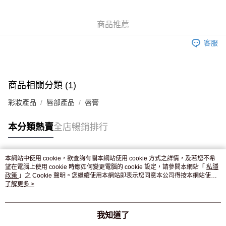
WeChat Pay
商品推薦
送貨方式
客服
JD京東物流，訂單確認發貨後2-4個工作天送達
運費表
滿 HK$250.00 或以上免運費
付款後門市自取，訂單確認後2-4個工作天到店，7天內取。逾期後
商品相關分類 (1)
訂單作廢，並不會安排重寄
彩妝產品
唇部產品
唇膏
免運費
本分類熱賣
全店暢銷排行
本網站中使用 cookie，欲查詢有關本網站使用 cookie 方式之詳情，及若您不希
熱門標籤
望在電腦上使用 cookie 時應如何變更電腦的 cookie 設定，請參閱本網站「
私隱
政策
」之 Cookie 聲明。您繼續使用本網站即表示您同意本公司得按本網站使用
條款之 Cookie 聲明使用 cookie。
了解更多 >
熱銷排行
最新商品
人氣推薦
我知道了