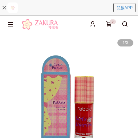
開啟APP
0
1
/
3