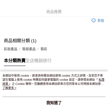
WeChat Pay
商品推薦
送貨方式
客服
JD京東物流，訂單確認發貨後2-4個工作天送達
運費表
滿 HK$250.00 或以上免運費
付款後門市自取，訂單確認後2-4個工作天到店，7天內取。逾期後
商品相關分類 (1)
訂單作廢，並不會安排重寄
彩妝產品
唇部產品
唇彩
免運費
本分類熱賣
全店暢銷排行
本網站中使用 cookie，欲查詢有關本網站使用 cookie 方式之詳情，及若您不希
熱門標籤
望在電腦上使用 cookie 時應如何變更電腦的 cookie 設定，請參閱本網站「
私隱
政策
」之 Cookie 聲明。您繼續使用本網站即表示您同意本公司得按本網站使用
條款之 Cookie 聲明使用 cookie。
了解更多 >
熱銷排行
最新商品
人氣推薦
我知道了